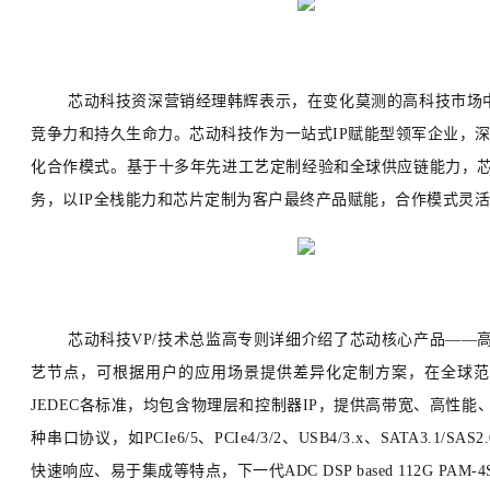
芯动科技资深营销经理韩辉表示，在变化莫测的高科技市场
竞争力和持久生命力。芯动科技作为一站式IP赋能型领军企业，深
化合作模式。基于十多年先进工艺定制经验和全球供应链能力，芯动
务，以IP全栈能力和芯片定制为客户最终产品赋能，合作模式灵
芯动科技VP/技术总监高专则详细介绍了芯动核心产品——高速接口IP
艺节点，可根据用户的应用场景提供差异化定制方案，在全球范围内均已大
JEDEC各标准，均包含物理层和控制器IP，提供高带宽、高性能、低
种串口协议，如PCIe6/5、PCIe4/3/2、USB4/3.x、SATA3.1/SA
快速响应、易于集成等特点，下一代ADC DSP based 112G PA