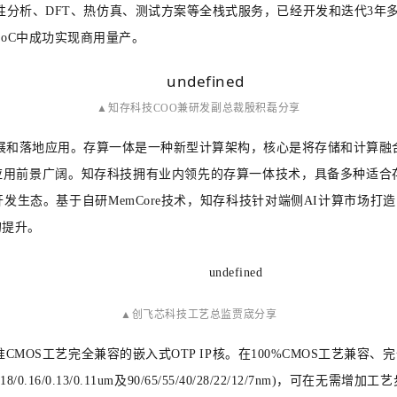
整性分析、DFT、热仿真、测试方案等全栈式服务，已经开发和迭代3年多的I
SoC中成功实现商用量产。
▲
知存科技COO兼研发副总裁殷积磊分享
展和落地应用。存算一体是一种新型计算架构，核心是将存储和计算融
前景广阔。知存科技拥有业内领先的存算一体技术，具备多种适合存内计
生态。基于自研MemCore技术，知存科技针对端侧AI计算市场打
的提升。
▲
创飞芯科技工艺总监贾宬分享
MOS工艺完全兼容的嵌入式OTP IP核。在100%CMOS工艺兼容
/0.13/0.11um及90/65/55/40/28/22/12/7nm)，可在无
需增加工艺