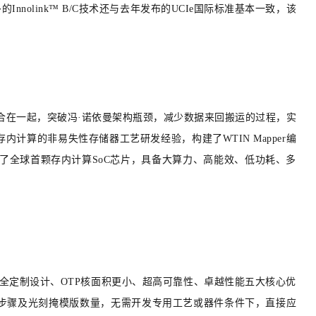
nnolink™ B/C技术还与去年发布的UCIe国际标准基本一致，该
合在一起，突破冯·诺依曼架构瓶颈，减少数据来回搬运的过程，实
算的非易失性存储器工艺研发经验，构建了WTIN Mapper编
造了全球首颗存内计算SoC芯片，具备大算力、高能效、低功耗、多
、完全定制设计、OTP核面积更小、超高可靠性、卓越性能五大核心优
步骤及光刻掩模版数量，无需开发专用工艺或器件
条件下，直接应