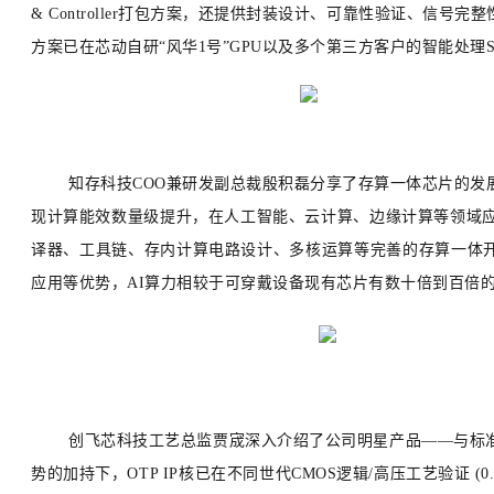
& Controller打包方案，还提供封装设计、可靠性验证、信号完
方案已在芯动自研“
风
华1号
”GPU以及多个第三方客户的智能处理
知存科技COO兼研发副总裁殷积磊分享了存算一体芯片的发
现计算能效数量级提升，在人工智能、云计算、边缘计算等领域应用
译器、工具链、存内计算电路设计、多核运算等完善的存算一体开发
应用等优势，AI算力相较于可穿戴设备现有芯片有数十倍到百倍
创飞芯科技工艺总监贾宬深入介绍了公司明星产品——与标准C
势的加持下，
OTP IP核
已在不同世代CMOS逻辑/高压工艺验证 (0.18/0.16