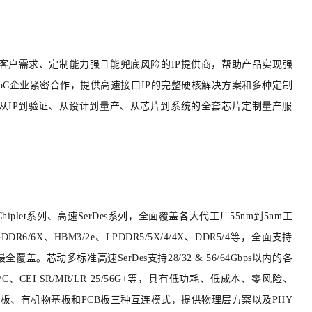
客户需求、定制能力强且能兜底风险的IP提供商，帮助产品实现强
oC企业紧密合作，提供高速接口IP的完整硬核解决方案和多种定制
，从IP到验证、从设计到量产、从芯片到系统的全套芯片定制量产服
plet系列、高速SerDes系列，
全面覆盖各大代工厂55nm到5nm工
BM3/2e、LPDDR5/5X/4/4X、DDR5/4等，全面支持
多标准高速SerDes支持28/32 & 56/64Gbps以内的各
SD204B/C、CEI SR/MR/LR 25/56G+等，具有低功耗、低成本、零风险、
 IP支持硅基板、有机物基板和PCB板三种互连模式，提供物理层方案以及PHY