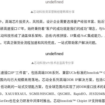
▲
芯动科技资深营销经理韩辉分享
中，高端芯片投资大、风险高，设计企业需要选择量产经验丰富、贴近
耕高速接口17年，始终秉持着“客户的成功就是我们的成功”理念，与S
科技形成了涵盖体系架构、总线/内核拼接、IP集成/SoC集成能力
活，可真正做到全流程加速和风险兜底，一站式帮助客户解决问题。
▲芯动科技VP/技术总监高专分享
“三件套”，包括高端DDR系列、兼容UCIe标准的Innolink™ Chi
规模商用落地。芯动全系列高端DDR IP解决方案，包括GDDR6/6X、H
功耗的一站式交钥匙方案，在全球范围内实现了对DDR接口技术的最全覆盖。芯动
S2.0、XAUI/RXAUI、SGMII/HISGMII、QSGMII、RapidIO、JE
M-4SerDes也在全力研发中并择时推出。芯动Innolink™ Chiplet