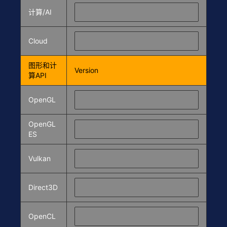
计算/AI
Cloud
图形和计
Version
算API
OpenGL
OpenGL
ES
Vulkan
Direct3D
OpenCL