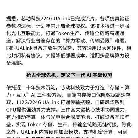
据悉，芯动科技224G UALink已完成流片，各项仿真验证
参数均达标，计划年内开启全球授权。该技术将进一步强
化光电互联能力，打通Token生产、传输全链路高速通
道，解决行业普遍存在的“算力零散、传输受限”难题。
同时UALink具备开放生态优势，兼容通用以太网硬件，相
比封闭私有协议，大幅降低部署成本，适配多品牌算力设
备混部。
抢占全球先机，定义下一代 AI 基础设施
依托近二十年技术沉淀，芯动科技致力于打造“存储 + 算
力 + 互联”AI 三件套方案：高端内存接口保障数据高速存
取，112G/224G UALink 打通传输瓶颈，自研风华系列
GPU提供强劲算力支撑。三件套关键核心技术协同发力，
有力推动存算一体与光电融合深度落地，打破设备互联壁
垒，实现 Token 存储、生产、传输全链路无缝衔接。除此
之外，UALink 内置硬件加密模块，支持机密计算，可满