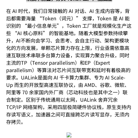
在 AI 时代，我们日常接触的 AI 对话、AI 生成内容等，背
后都需要海量 “Token（词元）” 支撑，Token 是 AI 能
识别的 “最小信息单元”，Token 工厂就是规模化生产这
些 “AI 核心原料” 的智能基地。随着大模型参数持续攀
升，AI不断向会学习、会思考、会自主行动、架构更模块
化的方向发展，单颗芯片算力存在上限，行业亟需依靠高
速互联技术串联多台算力设备，实现算力聚合升级，同时
主流的TP（Tensor parallelism）和EP（Expert
parallelism）等算法对芯片间互联带宽和延时有着极高的
要求。UALink是面向 AI 千卡算力集群、专为 AI Scale-
Up 而生的开放型高速互联协议，由 AMD、谷歌、微软、
阿里等 70 余家国内外厂商（芯动科技也是其中之一）联
合制定。区别于传统通用以太网，UALink 舍弃冗余
TCP/IP 网络架构，采用四层极简硬件协议栈，原生支持内
存读写语义，加速器之间可直接跨芯片读写显存，无须内
存拷贝。