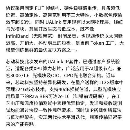
协议采用固定 FLIT 帧结构、硬件级链路重传，具备超低
延迟、高确定性、高带宽利用率三大特性，小数据包传输
效率超 93%。同时 UALink 复用现有以太网物理层、线缆
与光模块，兼顾开放生态与低成本，既不像
InfiniBand（无限带宽） 封闭昂贵，也规避传统以太网延
迟高、开销大、抖动明显的短板，是当前 Token 工厂、大
模型训练集群的最优互联方案之一。
芯动科技此次发布的UALink IP套件，已通过客户系统验
证，适配各类XPU算力芯片，广泛应用于AI超级节点，兼
容800G/1.6T光模块及OIO、CPO光电融合架构。近年
来，芯动科技坚持差异化研发，在量产送样的112G版本中
预埋224G核心技术，支持40dB损耗信道，典型光模块应
用场景下的Raw BER可达2e-10（纠错前误码率），在工
艺电压和温度拉偏测试中表现优异稳定，发送和接收端测
试均能通过协议一致性规范要求。同时该IP搭载纠错算法
与低功耗架构，实现两代技术平滑迭代，规避传输延迟带
来的产能损耗。