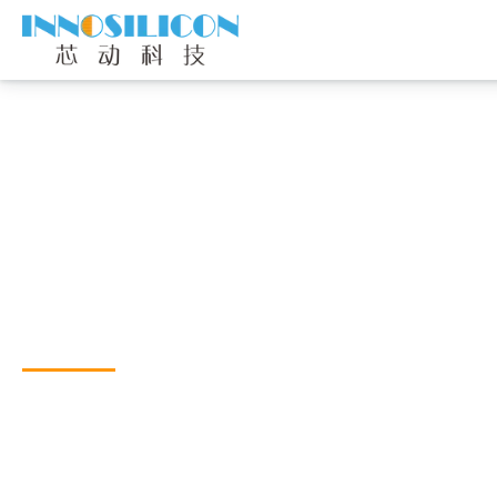
先进的封装解决方案
芯动科技拥有先进的系统级封装（SiP）技术和测试方法，并建
系统。通过采用芯动科技的 SiP 服务，客户将获得面积
上市更快、成本更具竞争力的产品。