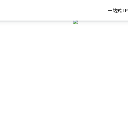
一站式 IP
立了成熟的 SiP 生态
更小、性能更优、功耗更低、