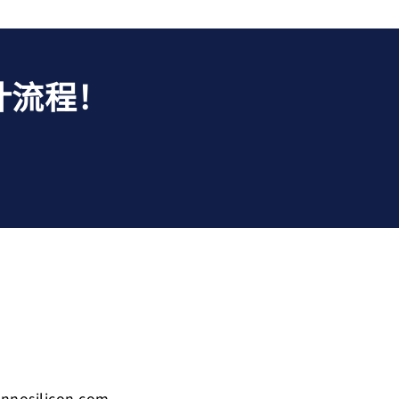
计流程！
innosilicon.com