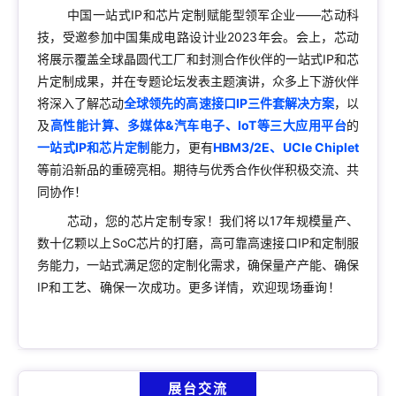
中国一站式IP和芯片定制赋能型领军企业——
芯动科
技，受邀参加中国集成电路设计业2023年会。会上，芯动
将
展示
覆盖全球晶圆代工厂和封测合作伙伴的一站式
IP和
芯
片定制成果
，并
在专题
论坛
发表主题演讲
，众多上下游伙伴
将深入了解芯动
全球领先的高速接口IP三件套解决方案
，以
及
高性能计算、多媒体&汽车电子、IoT等三大应用平台
的
一站式IP和芯片定制
能力，更有
HBM3/2E、UCIe Chiplet
等前沿新品的重磅亮相。期待与优秀合作伙伴积极交流、共
同协作！
芯动，您的芯片定制专家！我们将以17年规模量产、
数十亿颗以上SoC芯片的打磨，高可靠高速接口IP和定制服
务能力，一站式满足您的定制化需求，确保量产产能、确保
IP和工艺、确保一次成功。更多详情，欢迎现场垂询！
展台交流