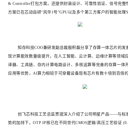
& Controller打包方案，还提供封装设计、可靠性验证、信号完
方案已在芯动自研“
风
华1号
”GPU以及多个第三方客户的智能处理
知存科技COO兼研发副总裁殷积磊分享了存算一体芯片的发
现计算能效数量级提升，在人工智能、云计算、边缘计算等领域应用
译器、工具链、存内计算电路设计、多核运算等完善的存算一体开发
应用等优势，AI算力相较于可穿戴设备现有芯片有数十倍到百倍
创飞芯科技工艺总监贾宬深入介绍了公司明星产品——与标准C
势的加持下，
OTP IP核
已在不同世代CMOS逻辑/高压工艺验证 (0.18/0.16