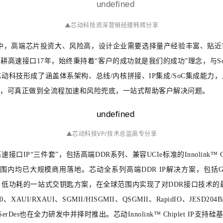
▲
芯动科技资深营销经理韩辉分享
中，高端芯片投资大、风险高，设计企业需要选择量产经验丰富、贴近
耕高速接口17年，始终秉持着“客户的成功就是我们的成功”理念，与S
科技形成了涵盖体系架构、总线/内核拼接、IP集成/SoC集成能力
活，可真正做到全流程加速和风险兜底，一站式帮助客户解决问题。
▲芯动科技VP/技术总监高专分享
“三件套”，包括高端DDR系列、兼容UCIe标准的Innolink™ Chi
规模商用落地。芯动全系列高端DDR IP解决方案，包括GDDR6/6X、H
功耗的一站式交钥匙方案，在全球范围内实现了对DDR接口技术的最全覆盖。芯动
S2.0、XAUI/RXAUI、SGMII/HISGMII、QSGMII、RapidIO、JE
M-4SerDes也在全力研发中并择时推出。芯动Innolink™ Chiplet