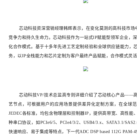
芯动科技资深营销经理韩辉表示，在变化莫测的高科技市场
竞争力和持久生命力。芯动科技作为一站式IP赋能型领军企业，深
化合作模式。基于十多年先进工艺定制经验和全球供应链能力，芯动
务，以IP全栈能力和芯片定制为客户最终产品赋能，合作模式灵
芯动科技VP/技术总监高专则详细介绍了芯动核心产品——高速接口IP
艺节点，可根据用户的应用场景提供差异化定制方案，在全球范围内均已大
JEDEC各标准，均包含物理层和控制器IP，提供高带宽、高性能、低
种串口协议，如PCIe6/5、PCIe4/3/2、USB4/3.x、SATA3.1/SA
快速响应、易于集成等特点，下一代ADC DSP based 112G PA