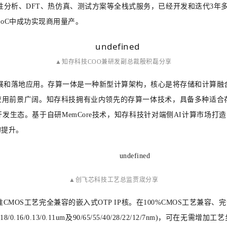
整性分析、DFT、热仿真、测试方案等全栈式服务，已经开发和迭代3年多的I
SoC中成功实现商用量产。
▲
知存科技COO兼研发副总裁殷积磊分享
展和落地应用。存算一体是一种新型计算架构，核心是将存储和计算融
前景广阔。知存科技拥有业内领先的存算一体技术，具备多种适合存内计
生态。基于自研MemCore技术，知存科技针对端侧AI计算市场打
的提升。
▲
创飞芯科技工艺总监贾宬分享
MOS工艺完全兼容的嵌入式OTP IP核。在100%CMOS工艺兼容
/0.13/0.11um及90/65/55/40/28/22/12/7nm)，可在无
需增加工艺