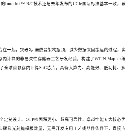
nnolink™ B/C技术还与去年发布的UCIe国际标准基本一致，该
合在一起，突破冯·诺依曼架构瓶颈，减少数据来回搬运的过程，实
算的非易失性存储器工艺研发经验，构建了WTIN Mapper编
造了全球首颗存内计算SoC芯片，具备大算力、高能效、低功耗、多
、完全定制设计、OTP核面积更小、超高可靠性、卓越性能五大核心优
步骤及光刻掩模版数量，无需开发专用工艺或器件
条件下，直接应