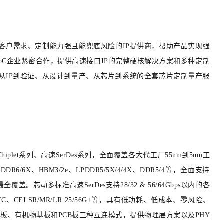
客户需求、定制能力强且能兜底风险的IP提供商，帮助产品实现强
oC企业紧密合作，提供高速接口IP的完整硬核解决方案和多种定制
，从IP到验证、从设计到量产、从芯片到系统的全套芯片定制量产服
plet系列、高速SerDes系列，
全面覆盖各大代工厂55nm到5nm工
BM3/2e、LPDDR5/5X/4/4X、DDR5/4等，全面支持
多标准高速SerDes支持28/32 & 56/64Gbps以内的各
SD204B/C、CEI SR/MR/LR 25/56G+等，具有低功耗、低成本、零风险、
 IP支持硅基板、有机物基板和PCB板三种互连模式，提供物理层方案以及PHY