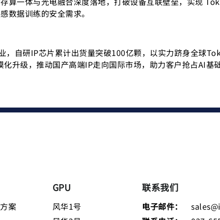
算一体与光电融合深度落地，打破设备互联壁垒，实现 Token
敏感数据训练的安全需求。
业，自研IP芯片累计出货量突破100亿颗，以实力跻身全球T
规模化升级，推动国产高端IP走向国际市场，助力客户抢占AI
GPU
联系我们
决方案
风华1号
电子邮件：
sales@