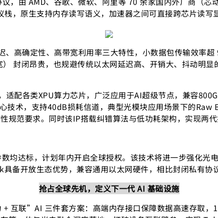
速互联协议，由 AMD、谷歌、微软、阿里等 70 余家国内外厂
简硬件协议栈，原生支持内存读写语义，加速器之间可直接跨芯片读
延迟、高确定性、高带宽利用率三大特性，小数据包传输效率超 93
限带宽） 封闭昂贵，也规避传统以太网延迟高、开销大、抖动明显
，适配各类XPU算力芯片，广泛应用于AI超级节点，兼容800G
心技术，支持40dB损耗信道，典型光模块应用场景下的Raw 
性规范要求。同时该IP搭载纠错算法与低功耗架构，实现两
验证参数均达标，计划年内开启全球授权。该技术将进一步强化光
ink具备开放生态优势，兼容通用以太网硬件，相比封闭私有
抢占全球先机，定义下一代 AI 基础设施
 互联”AI 三件套方案：高端内存接口保障数据高速存取，112G/