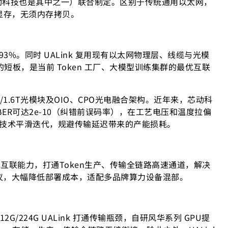
商（芯动科技也是其中之一）联合制定。区别于传统通用以太网，
写显存，无须内存拷贝。
%。同时 UALink 复用现有以太网物理层、线缆与光模
的短板，是当前 Token 工厂、大模型训练集群的最优互联
/1.6T光模块及OIO、CPO光电融合架构。近年来，芯动科
BER可达2e-10（纠错前误码率），在工艺电压和温度拉偏
代技术平滑迭代，规避传输延迟带来的产能损耗。
电互联能力，打通Token生产、传输全链路高速通道，解决
协议，大幅降低部署成本，适配多品牌算力设备混部。
224G UALink 打通传输瓶颈，自研风华系列 GPU提