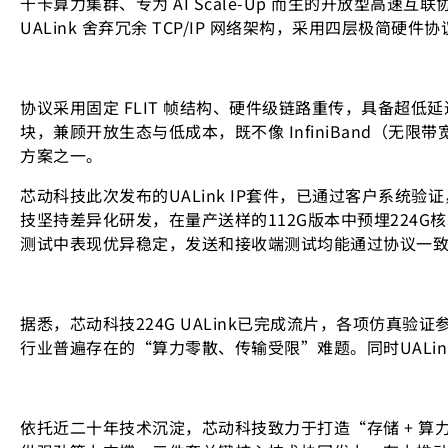
千卡算力集群、专为 AI Scale-Up 而生的开放型高
UALink 舍弃冗余 TCP/IP 网络架构，采用四层极
协议采用固定 FLIT 帧结构、硬件级链路重传，具备超低
块，兼顾开放生态与低成本，既不像 InfiniBand（无
方案之一。
芯动科技此次发布的UALink IP套件，已通过客户系统验证
技坚持差异化研发，在量产送样的112G版本中预埋224G核
测试中表现优异稳定，发送和接收端测试均能通过协议一致
据悉，芯动科技224G UALink已完成流片，各项仿真
行业普遍存在的“算力零散、传输受限”难题。同时UAL
依托近二十年技术沉淀，芯动科技致力于打造“存储 + 算力 +